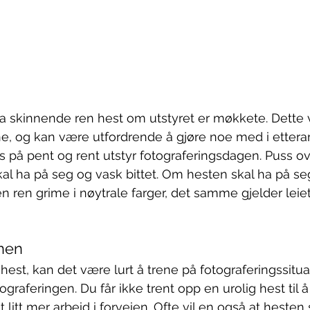
ha skinnende ren hest om utstyret er møkkete. Dette 
e, og kan være utfordrende å gjøre noe med i ettera
ts på pent og rent utstyr fotograferingsdagen. Puss ov
al ha på seg og vask bittet. Om hesten skal ha på seg
n ren grime i nøytrale farger, det samme gjelder leie
onen
g hest, kan det være lurt å trene på fotograferingssit
ograferingen. Du får ikke trent opp en urolig hest til å 
 litt mer arbeid i forveien. Ofte vil en også at hesten s