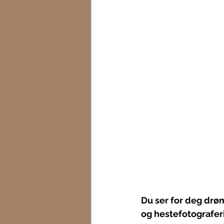
Du ser for deg drø
og 
hestefotografe