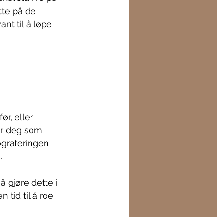
tte på de 
nt til å løpe 
r, eller 
or deg som 
ograferingen 
.
 gjøre dette i 
 tid til å roe 