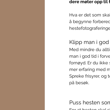
dere møter opp til 
Hva er det som skal 
å begynne forberedel
hestefotografering
Klipp man i god 
Med mindre du alltid
man i god tid i forv
fornøyd. Er du ikke
mer erfaring med man
Spreke frisyrer, og 
på besøk.
Puss hesten so
For at hesten skal 