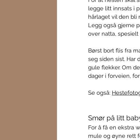
legge litt innsats i
hårlaget vil den bli
Legg også gjerne p
over natta, spesielt
Børst bort flis fra 
seg siden sist. Har
gule flekker. Om de
dager i forveien, fo
Se også: 
Hestefoto
Smør på litt bab
For å få en ekstra 
mule og øyne rett fø