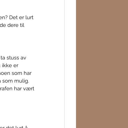
n? Det er lurt 
de dere til 
ta stuss av 
 ikke er 
 noen som har 
a som mulig. 
grafen har vært 
 det lurt å 