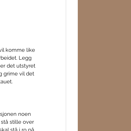
vil komme like 
rbeidet. Legg 
er det utstyret 
 grime vil det 
tauet.
uasjonen noen 
stå stille over 
kal stå i ro på 