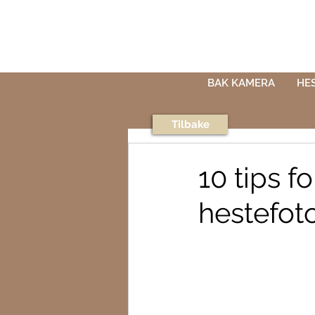
BAK KAMERA
HE
Tilbake
10 tips f
hestefot