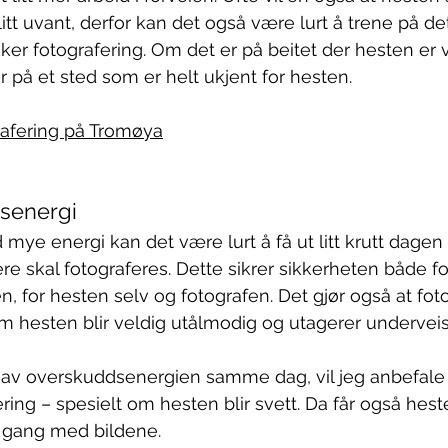
itt uvant, derfor kan det også være lurt å trene på de
er fotografering. Om det er på beitet der hesten er va
r på et sted som er helt ukjent for hesten. 
rafering på Tromøya
senergi
ye energi kan det være lurt å få ut litt krutt dagen fø
 skal fotograferes. Dette sikrer sikkerheten både f
n, for hesten selv og fotografen. Det gjør også at fot
 om hesten blir veldig utålmodig og utagerer underveis
av overskuddsenergien samme dag, vil jeg anbefale å
ering – spesielt om hesten blir svett. Da får også hesten
 i gang med bildene.