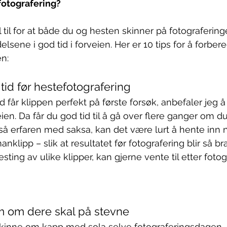
fotografering?
til for at både du og hesten skinner på fotograferinge
sene i god tid i forveien. Her er 10 tips for å forbere
en
:
tid før hestefotografering
 får klippen perfekt på første forsøk, anbefaler jeg å 
eien. Da får du god tid til å gå over flere ganger om du
 så erfaren med saksa, kan det være lurt å hente inn
klipp – slik at resultatet før fotografering blir så br
testing av ulike klipper, kan gjerne vente til etter foto
m om dere skal på stevne
skinne om kapp med sola selve fotograferingsdagen, er