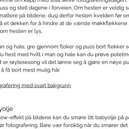
 puss og stell dagene i forveien. Om hesten er veldig s
 mattere på bildene, dusj derfor hesten kvelden før om
å et dekken for å hindre at de værste møkkflekkene 
 om hesten er lys.
man og hale, gre gjennom floker og puss bort flekker s
 du hest med hvitt i man og hale kan du prøve potetmel
t er røytesesong vil det lønne seg å gjøre en nøye pu
r å få bort mest mulig hår.
grafering med svart bakgrunn
yolje
wow-effekt på bildene kan du smøre litt babyolje på pa
r fotografering. Bare vær forsiktig når du smører det 