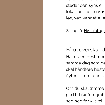
steder den syns er l
lokasjonene du ønsk
løs, ved vannet elle
Se også: 
Høstfotog
Få ut overskudd
Har du en hest med m
samme dag som dere
skal håndtere heste
flyter lettere, enn
Om du skal trimme 
god tid før fotograf
seg ned før vi skal