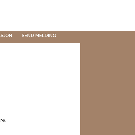
ASJON
SEND MELDING
re.