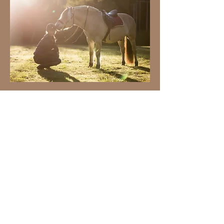
Tilbake til toppen
©2026 Astrid Marie Årdal Aasbø
Stjernestøv Fotografi er en underavdeling
fra Aasbø Media AS, som spesialiserer seg
på heste- og hundefotografering.