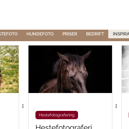
STEFOTO
HUNDEFOTO
PRISER
BEDRIFT
INSPIR
Hestefotografering
Hestefotograferi