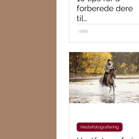
forberede dere
til
hestefotograferi
ng
Hestefotografering