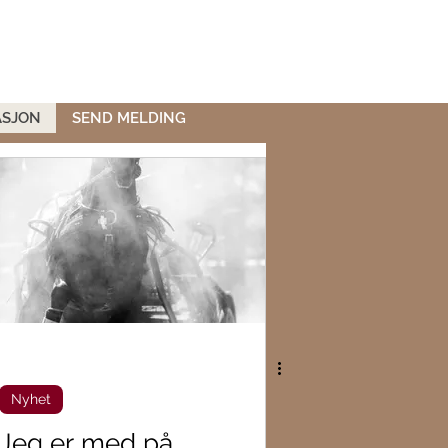
ASJON
SEND MELDING
Nyhet
Jeg er med på