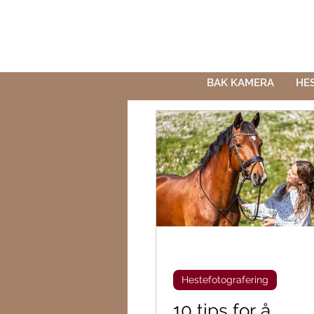
BAK KAMERA
HE
Hestefotografering
10 tips for å