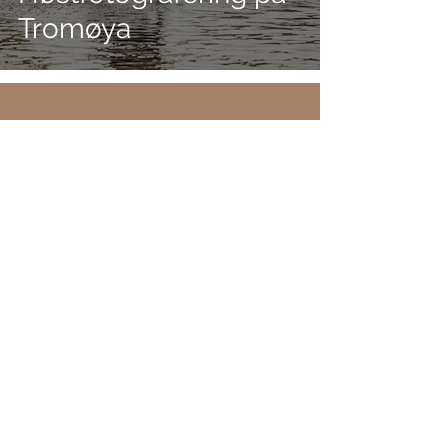
Tromøya
Tilbake til toppen
©2026 Astrid Marie Årdal Aasbø
Stjernestøv Fotografi er en underavdeling
fra Aasbø Media AS, som spesialiserer seg
på heste- og hundefotografering.
astrid@aasbomedia.no
/
+47
94782549